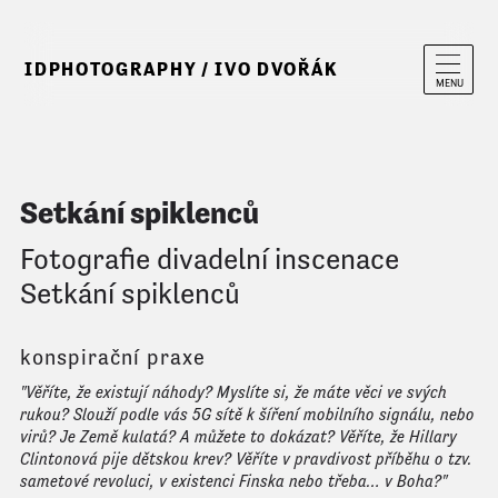
IDPHOTOGRAPHY / IVO DVOŘÁK
MENU
Setkání spiklenců
Fotografie divadelní inscenace
Setkání spiklenců
konspirační praxe
"Věříte, že existují náhody? Myslíte si, že máte věci ve svých
rukou? Slouží podle vás 5G sítě k šíření mobilního signálu, nebo
virů? Je Země kulatá? A můžete to dokázat? Věříte, že Hillary
Clintonová pije dětskou krev? Věříte v pravdivost příběhu o tzv.
sametové revoluci, v existenci Finska nebo třeba… v Boha?"