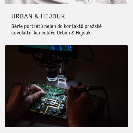
URBAN & HEJDUK
Série portrétů nejen do kontaktů pražské
advokátní kanceláře Urban & Hejduk.