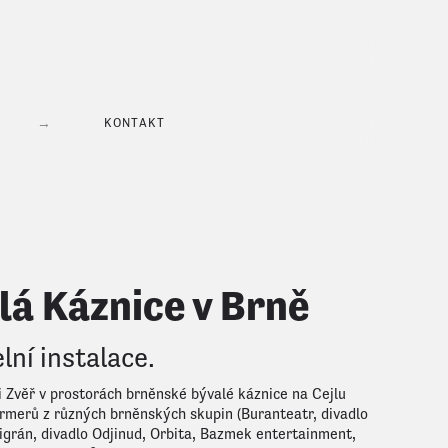
→
KONTAKT
lá Káznice v Brně
lní instalace.
ci Zvěř v prostorách brněnské bývalé káznice na Cejlu
ormerů z různých brněnských skupin (Buranteatr, divadlo
igrán, divadlo Odjinud, Orbita, Bazmek entertainment,